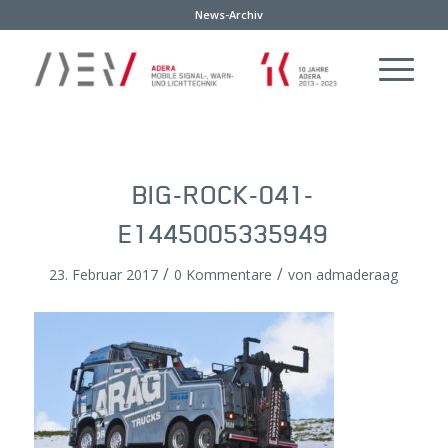
News-Archiv
BIG-ROCK-041-
E1445005335949
/
/
23. Februar 2017
0 Kommentare
von
admaderaag