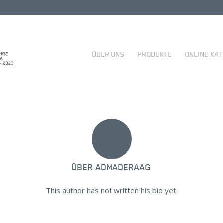
ÜBER UNS
PRODUKTE
ONLINE KA
ÜBER
ADMADERAAG
This author has not written his bio yet.