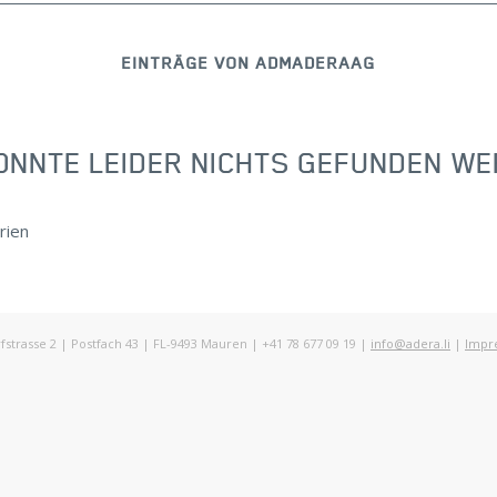
EINTRÄGE VON ADMADERAAG
ONNTE LEIDER NICHTS GEFUNDEN W
rien
rasse 2 | Postfach 43 | FL-9493 Mauren | +41 78 677 09 19 |
info@adera.li
|
Impr