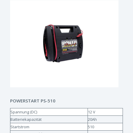
POWERSTART PS-510
Spannung (DC)
12 V
Batteriekapazität
20Ah
Startstrom
510