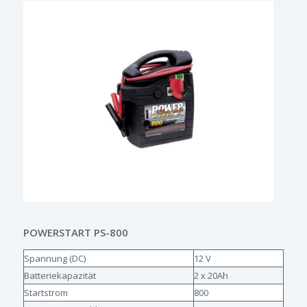
POWERSTART PS-800
Spannung (DC)
12 V
Batteriekapazität
2 x 20Ah
Startstrom
800