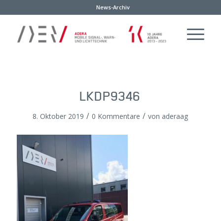
News-Archiv
LKDP9346
/
/
8. Oktober 2019
0 Kommentare
von
aderaag