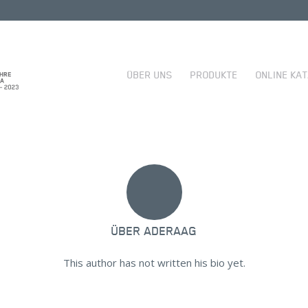
ÜBER UNS
PRODUKTE
ONLINE KA
ÜBER
ADERAAG
This author has not written his bio yet.