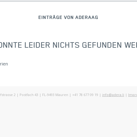
EINTRÄGE VON ADERAAG
ONNTE LEIDER NICHTS GEFUNDEN W
rien
rasse 2 | Postfach 43 | FL-9493 Mauren | +41 78 677 09 19 |
info@adera.li
|
Impr