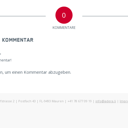
0
KOMMENTARE
N KOMMENTAR
?
mentar!
in, um einen Kommentar abzugeben.
rasse 2 | Postfach 43 | FL-9493 Mauren | +41 78 677 09 19 |
info@adera.li
|
Impr