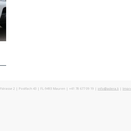
rasse 2 | Postfach 43 | FL-9493 Mauren | +41 78 677 09 19 |
info@adera.li
|
Impr