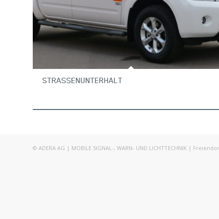
STRASSENUNTERHALT
© ADERA AG | MOBILE SIGNAL-, WARN- UND LICHTTECHNIK | Freiendorfst