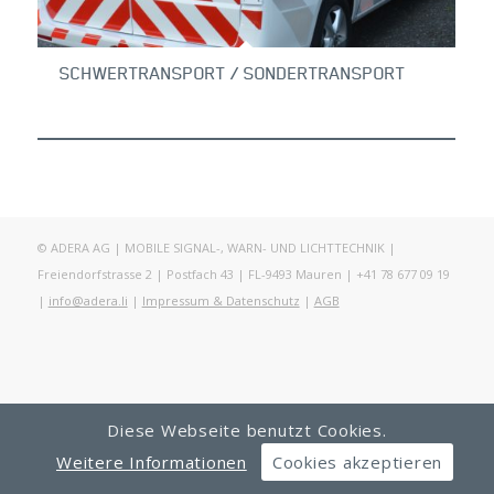
SCHWERTRANSPORT / SONDERTRANSPORT
© ADERA AG | MOBILE SIGNAL-, WARN- UND LICHTTECHNIK |
Freiendorfstrasse 2 | Postfach 43 | FL-9493 Mauren | +41 78 677 09 19
|
info@adera.li
|
Impressum & Datenschutz
|
AGB
Diese Webseite benutzt Cookies.
Weitere Informationen
Cookies akzeptieren