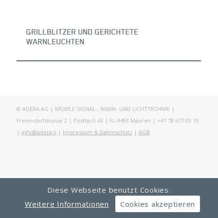
GRILLBLITZER UND GERICHTETE
WARNLEUCHTEN
© ADERA AG | MOBILE SIGNAL-, WARN- UND LICHTTECHNIK |
Freiendorfstrasse 2 | Postfach 43 | FL-9493 Mauren | +41 78 677 09 19
|
info@adera.li
|
Impressum & Datenschutz
|
AGB
Diese Webseite benutzt Cookies.
Weitere Informationen
Cookies akzeptieren