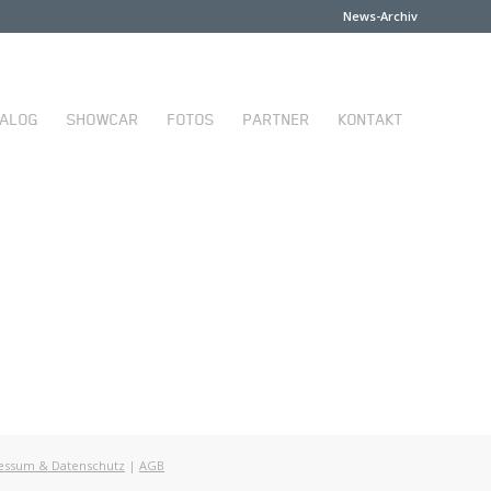
News-Archiv
TALOG
SHOWCAR
FOTOS
PARTNER
KONTAKT
essum & Datenschutz
|
AGB