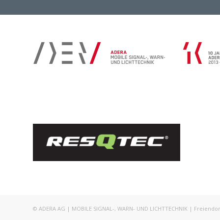
© ADERA AG | MOBILE SIGNAL-, WARN- UND LICHTTECHNIK | Freiendorfst