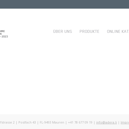
ÜBER UNS
PRODUKTE
ONLINE KA
rasse 2 | Postfach 43 | FL-9493 Mauren | +41 78 677 09 19 |
info@adera.li
|
Impr